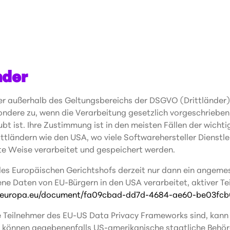
nder
r außerhalb des Geltungsbereichs der DSGVO (Drittländer), 
sondere zu, wenn die Verarbeitung gesetzlich vorgeschrieben
ubt ist. Ihre Zustimmung ist in den meisten Fällen der wicht
ttländern wie den USA, wo viele Softwarehersteller Dienstl
e Weise verarbeitet und gespeichert werden.
des Europäischen Gerichtshofs derzeit nur dann ein angeme
e Daten von EU-Bürgern in den USA verarbeitet, aktiver Te
n.europa.eu/document/fa09cbad-dd7d-4684-ae60-be03fcb
ve Teilnehmer des EU-US Data Privacy Frameworks sind, kann
r können gegebenenfalls US-amerikanische staatliche Behör