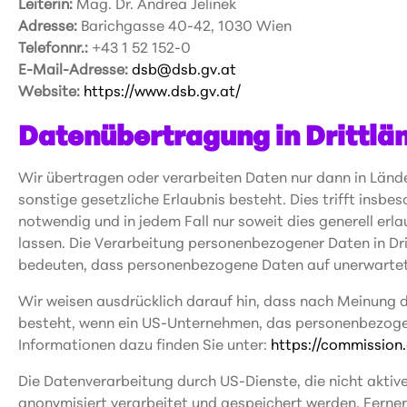
Leiterin:
Mag. Dr. Andrea Jelinek
Adresse:
Barichgasse 40-42, 1030 Wien
Telefonnr.:
+43 1 52 152-0
E-Mail-Adresse:
dsb@dsb.gv.at
Website:
https://www.dsb.gv.at/
Datenübertragung in Drittlä
Wir übertragen oder verarbeiten Daten nur dann in Lände
sonstige gesetzliche Erlaubnis besteht. Dies trifft insbe
notwendig und in jedem Fall nur soweit dies generell erla
lassen. Die Verarbeitung personenbezogener Daten in Dri
bedeuten, dass personenbezogene Daten auf unerwartet
Wir weisen ausdrücklich darauf hin, dass nach Meinung 
besteht, wenn ein US-Unternehmen, das personenbezogen
Informationen dazu finden Sie unter:
https://commissio
Die Datenverarbeitung durch US-Dienste, die nicht akti
anonymisiert verarbeitet und gespeichert werden. Ferne