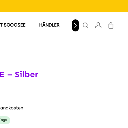
T SCOOSEE
HÄNDLER
WINDSCHILD
 – Silber
rsandkosten
 Tage