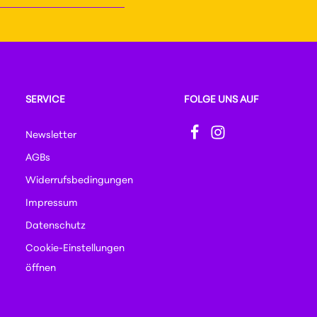
t durch reCAPTCHA geschützt und es gelten die
immungen
zur Kenntnis
htlinie
und
Nutzungsbedingungen
.
 und bin mit ihnen
SERVICE
FOLGE UNS AUF
Newsletter
AGBs
Widerrufsbedingungen
Impressum
Datenschutz
Cookie-Einstellungen
öffnen