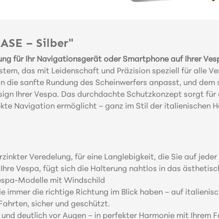
SE – Silber"
g für Ihr Navigationsgerät oder Smartphone auf Ihrer Ves
m, das mit Leidenschaft und Präzision speziell für alle V
t an die sanfte Rundung des Scheinwerfers anpasst, und dem 
gn Ihrer Vespa. Das durchdachte Schutzkonzept sorgt für 
fekte Navigation ermöglicht – ganz im Stil der italienischen
nkter Veredelung, für eine Langlebigkeit, die Sie auf jeder 
hre Vespa, fügt sich die Halterung nahtlos in das ästhetisc
espa-Modelle mit Windschild
e immer die richtige Richtung im Blick haben – auf italienisc
ahrten, sicher und geschützt.
r und deutlich vor Augen – in perfekter Harmonie mit Ihrem F