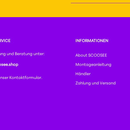
Diese Seite is
Ich habe die
Datenschutzbest
Datenschutzric
genommen und die
AGB
gelesen
einverstanden.
RVICE
INFORMATIONEN
ung und Beratung unter:
About SCOOSEE
see.shop
Montageanleitung
Händler
unser
Kontaktformular
.
Zahlung und Versand