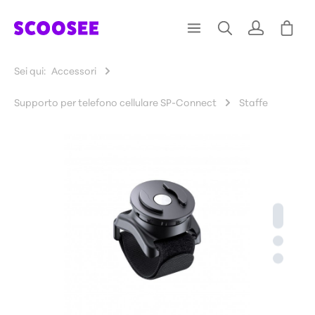
Sei qui:
Accessori
Supporto per telefono cellulare SP-Connect
Staffe