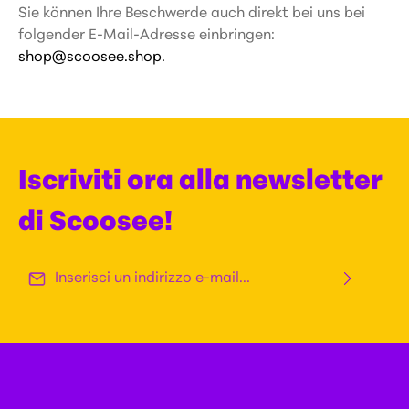
Sie können Ihre Beschwerde auch direkt bei uns bei
folgender E-Mail-Adresse einbringen:
shop@scoosee.shop.
Iscriviti ora alla newsletter
di Scoosee!
Indirizzo e-mail*
Questo sito è protetto da reCAPTCHA e si applicano le Norme
Selezionando continua confermi di aver letto le nostre
sulla privacy e
di Google
Termini di servizio
.
informazioni sulla protezione dei dati
e di aver accettato i
nostri
termini e condizioni generali
.