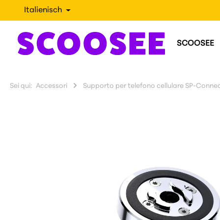
Italienisch
SCOOSEE
Sei qui:
Accessori
Supporto per telefono cellulare SP-Conne