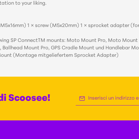
ation to your liking.
ew (M5x16mm) 1 × screw (M5x20mm) 1 × sprocket adapter (fo
ollowing SP ConnectTM mounts: Moto Mount Pro, Moto Moun
, Ballhead Mount Pro, GPS Cradle Mount und Handlebar Mo
Mount (Montage mitgeliefertem Sprocket Adapter)
Indirizzo e-mail*
 di Scoosee!
Questo sito è 
Selezionando continua confermi 
sulla privacy e
informazioni sulla protezione d
nostri
termini e condizioni gene