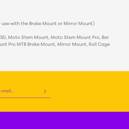
r use with the Brake Mount or Mirror Mount)
t 3D, Moto Stem Mount, Moto Stem Mount Pro, Bar
unt Pro MTB Brake Mount, Mirror Mount, Roll Cage
protetto da reCAPTCHA e si applicano le Norme
di aver letto le nostre
di Google
Termini di servizio
.
ei dati
e di aver accettato i
rali
.